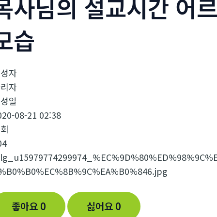
목사님의 설교시간 어
모습
작성자
관리자
작성일
020-08-21 02:38
조회
04
좋아요
0
싫어요
0