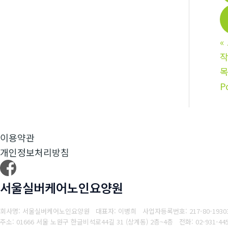
«
P
이용약관
개인정보처리방침
서울실버케어노인요양원
회사명: 서울실버케어노인요양원 대표자: 이병희
사업자등록번호: 217-80-1930
주소: 01666 서울 노원구 한글비석로44길 31 (상계동) 2층~4층
전화: 02-931-44